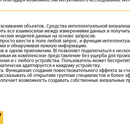
й благодаря возможностям интуитивного исследования, инт
аскивания объектов. Средства интеллектуальной визуализа
ть все взаимосвязи между измерениями данных и получить 
ческих моделей данных на основе запросов.
просто ввести в поле любой запрос, и функция интеллекту
ыми и обнаруживая нужную информацию.
в в одном приложении. BI позволяет подключаться к нескол
чивая их комплексное представление без ущерба для произ
время и с любого устройства. Пользователь может беспрепя
матически адаптируется к каждому устройству.
а. Функционал создания повествовательного эффекта за сч
рассказывать об открытиях группам специалистов и более э
получает возможность создавать собственные визуальные п
?