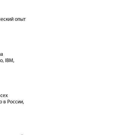
ческий опыт
на
o, IBM,
всех
 в России,