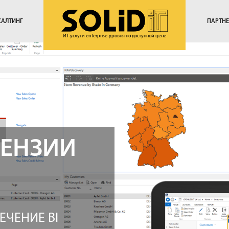
САЛТИНГ
ПАРТН
ИТ-услуги enterprise-уровня по доступной цене
ЦЕНЗИИ
ЧЕНИЕ BI