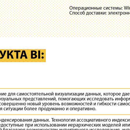
Операционные системы: W
Способ доставки: электронн
КТА BI:
ие для самостоятельной визуализации данных, которое да
визуальных представлений, помогающих исследовать инфо
 совершенно новый уровень возможностей и гибкости самос
ия ситуации более продуманно и оперативно.
ндексирования данных. Технология ассоциативного индекси
едоступные при использовании иерархических моделей или 